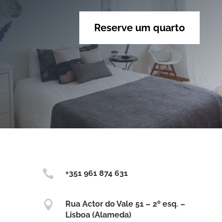
Reserve um quarto

+351 961 874 631

Rua Actor do Vale 51 – 2º esq. –
Lisboa (Alameda)